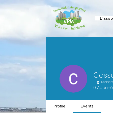
L'asso
Cass
Rédact
0
Abonné
Profile
Events