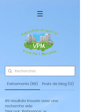
Événements (89)
Posts de blog (12)
Autres pages (16)
89 résultats trouvés avec une
recherche vide
Trier par :
Pertinence