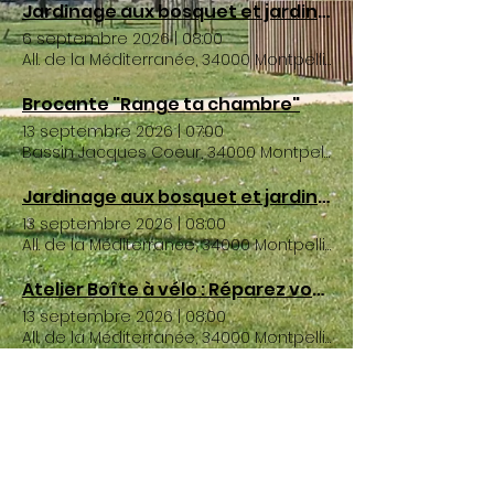
Jardinage aux bosquet et jardin partagé Wangari Maathaï
6 septembre 2026
|
08:00
All. de la Méditerranée, 34000 Montpellier, France
Brocante "Range ta chambre"
13 septembre 2026
|
07:00
Bassin Jacques Coeur, 34000 Montpellier, France
Jardinage aux bosquet et jardin partagé Wangari Maathaï
13 septembre 2026
|
08:00
All. de la Méditerranée, 34000 Montpellier, France
Atelier Boîte à vélo : Réparez votre destrier à moindre frais !
13 septembre 2026
|
08:00
All. de la Méditerranée, 34000 Montpellier, France
Jardinage aux bosquet et jardin partagé Wangari Maathaï
20 septembre 2026
|
08:00
All. de la Méditerranée, 34000 Montpellier, France
Jardinage aux bosquet et jardin partagé Wangari Maathaï