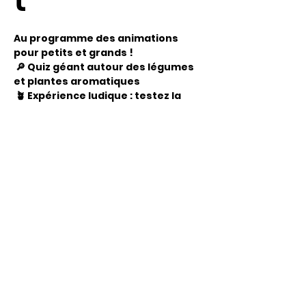
t
Au programme des animations 
pour petits et grands !
 🔎 Quiz géant autour des légumes 
et plantes aromatiques
 🪴 Expérience ludique : testez la 
terre avec le test du bocal
 🐝 Atelier enfants « Découverte des 
abeilles » à 10h
 🍓 Dégustation des sirops du jardin
Partager
cet