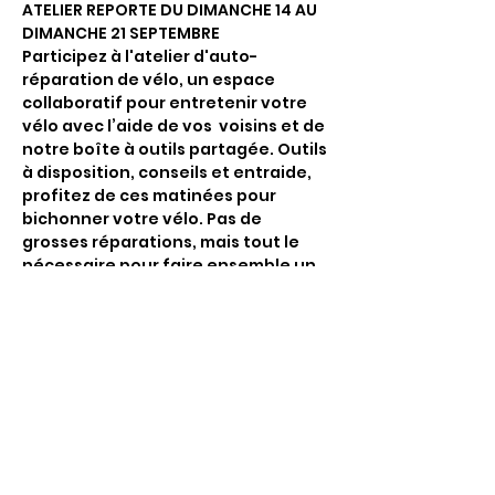
ATELIER REPORTE DU DIMANCHE 14 AU 
DIMANCHE 21 SEPTEMBRE 
Participez à l'atelier d'auto-
réparation de vélo, un espace 
collaboratif pour entretenir votre 
vélo avec l’aide de vos  voisins et de 
notre boîte à outils partagée. Outils 
à disposition, conseils et entraide, 
profitez de ces matinées pour 
bichonner votre vélo. Pas de 
grosses réparations, mais tout le 
nécessaire pour faire ensemble un 
petit check-up et soins de base afin 
de garder votre fidèle monture en 
forme.
Si pas d'inscrits la veille, l'atelier 
sera annulé.