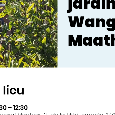
jardi
Wang
Maat
 lieu
30 – 12:30