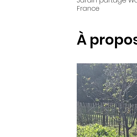
Jardin partagé Wan
France
À propo