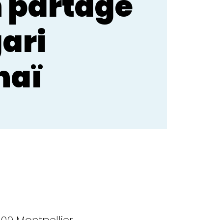
n partagé
ari
haï