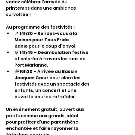
venez célébrer l'arrivée du 
printemps dans une ambiance 
survoltée !
Au programme des festivités :
📍 
14h30 – 
Rendez-vous à la 
Maison pour Tous Frida 
Kahlo
 pour le coup d'envoi.
🥁 
14h45 – Déambulation 
festive 
et colorée à travers les rues de 
Port Marianne.
🤩 
16h30 – 
Arrivée au 
Bassin 
Jacques Cœur
 pour clore les 
festivités avec un spectacle des 
enfants, un concert et une 
buvette pour se rafraîchir.
Un événement gratuit, ouvert aux 
petits comme aux grands, idéal 
pour profiter d'une parenthèse 
enchantée et 
faire rayonner la 
fête
 dans nos rues.