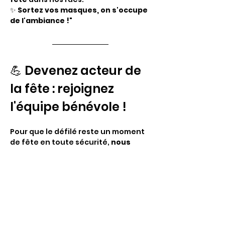
✨ 
Sortez vos masques, on s'occupe 
de l'ambiance !
"
💪 Devenez acteur de 
la fête : rejoignez 
l'équipe bénévole !
Pour que le défilé reste un moment 
de fête en toute sécurité, 
nous 
recherchons des bénévoles pour 
nous aider à encadrer le cortège
. 
Votre mission ? Accompagner la 
procession en sécurisant les rues 
aux côtés de l'équipe organisatrice.
Aucune compétence particulière n'est 