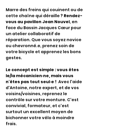
Marre des freins qui couinent ou de 
cette chaîne qui déraille ? 
Rendez-
vous au pavillon Jean Nouvel
, en 
face du Bassin Jacques Cœur pour 
un atelier collaboratif de 
réparation. Que vous soyez novice 
ou chevronné.e, prenez soin de 
votre bicycle et apprenez les bons 
gestes.
Le concept est simple : vous êtes 
le/la mécanicien·ne, mais vous 
n'êtes pas tout seul·e !
  Avec l'aide 
d'Antoine, notre expert, et de vos 
voisins/voisines, reprenez le 
contrôle sur votre monture. C'est 
convivial, formateur, et c'est 
surtout un excellent moyen de 
bichonner votre vélo à moindre 
frais.