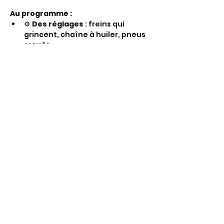
Au programme :
⚙️ 
Des réglages 
: freins qui 
grincent, chaîne à huiler, pneus 
crevés…
🤝 
De l'entraide 
: profitez de 
notre boîte à outils partagés et 
mutualisez vos compétences.
☕ 
Une ambiance conviviale 
: 
réparez, discutez et repartez 
l'esprit léger.
Note : Cet atelier est idéal pour 
l'entretien courant et les petits soins 
de base (pas de réparations lourdes).
⚠️ 
Important :
 L'atelier est maintenu 
uniquement si nos cyclistes sont au 
rendez-vous ! 
Pensez à vous 
inscrire avant le samedi soir.
✨ 
Offrez une seconde jeunesse à 