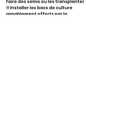
faire des semis ou les transplanter
🌸Installer les bacs de culture 
aimablement offerts par le 
restaurant Only Oba et aménager 
les bacs PMR
Débutant ou main verte confirmée, 
venez jardiner et rencontrez notre 
équipe jardin.
Ouvert à tous, rendez-vous sur 
place.
Partager
cet