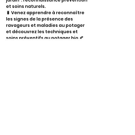
jardin": reconnaissance prévention 
et soins naturels.
🐛 Venez apprendre à reconnaître 
les signes de la présence des 
ravageurs et maladies au potager 
et découvrez les techniques et 
soins préventifs au potager bio 🍂
Un atelier gratuit, ouvert à tous 
dans le cadre du programme 
Montpellier Main Verte. 
Partager
cet
événement