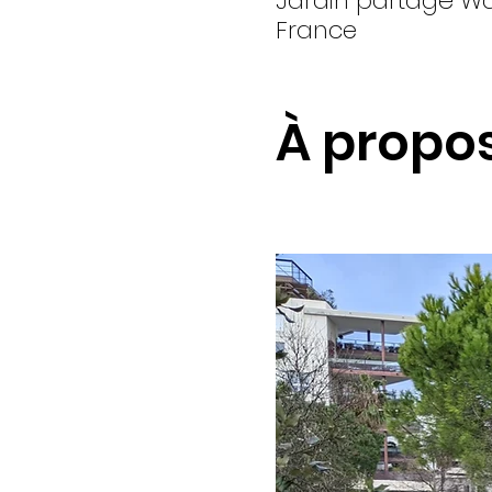
Jardin partagé Wan
France
À propo