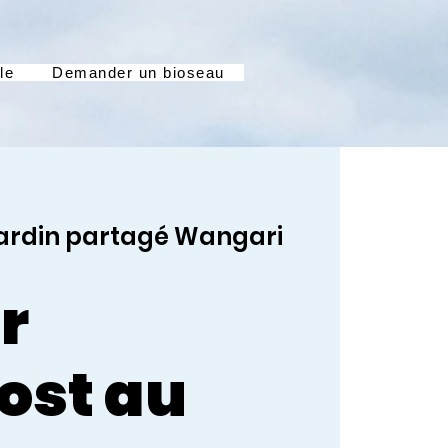
le
Demander un bioseau
ardin partagé Wangari
r
ost au