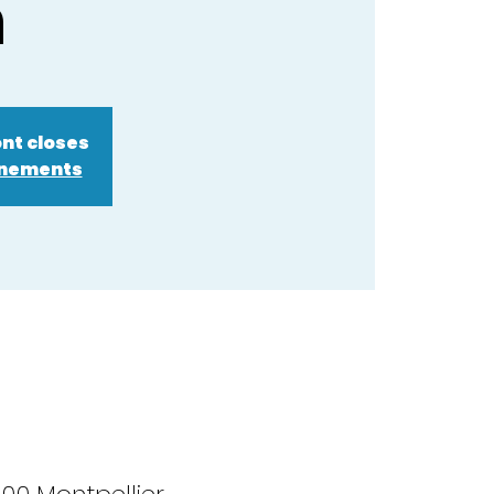
n
ont closes
énements