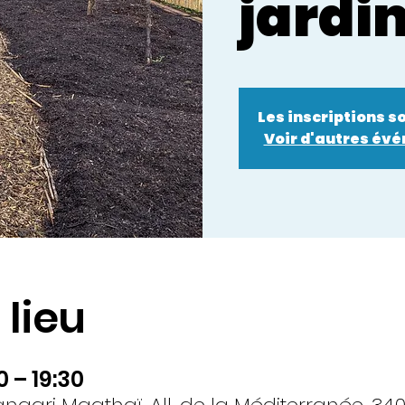
jardi
Les inscriptions s
Voir d'autres év
 lieu
0 – 19:30