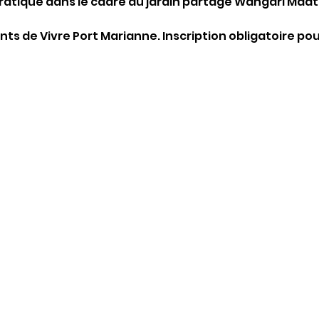
pratique dans le cadre du jardin partagé Wangari Maat
ts de Vivre Port Marianne. Inscription obligatoire pou