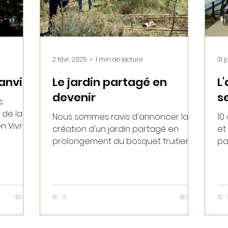
2 févr. 2025
1 min de lecture
31 
anvier
Le jardin partagé en
L
devenir
se
s
 de la
Nous sommes ravis d'annoncer la
10
n Vivre
création d'un jardin partagé en
et
prolongement du bosquet fruitier. La
pa
décision est actée par la mairie, le...
fo