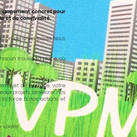
n engagement concret pour
e et de convivialité.
tion de la vie locale. Nous
core.
 chacun trouve sa place, où
imité et de partage, votre
eaux projets, améliorer nos
 la force à nos actions et
 voisins