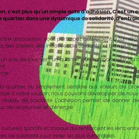
on, c'est plus qu'un simple acte d'adhésion. C'est u
re quartier dans une dynamique de solidarité, d'entraid
e association, vous participez activement à l'améliora
es ateliers, des initiatives de solidarité, et bien plus en
 pas de plus vers un quartier où il fait bon vivre, où
nt.
nce !
u quartier ou simplement sensible aux valeurs de prox
Grâce à votre soutien, nous pouvons développer de nouv
e réseau de solidarité. L'adhésion permet de donner de
lus de ressources et d’énergie.
turels, sportifs et sociaux qui renforcent les liens entre
ves de solidarité pour aider les plus vulnérables