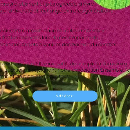
 propre, plus vert et plus agréable à vivre
e, la diversité et l’échange entre les générations
écisions et à la direction de notre association
 d’offres spéciales lors de nos événements
ière des projets à venir et des besoins du quartier
uverte à tous ! Il vous suffit de remplir le formulair
re quartier en rejoignant notre association. Ensemble, f
res et de bien-être pour tous.
 !
Adhérer