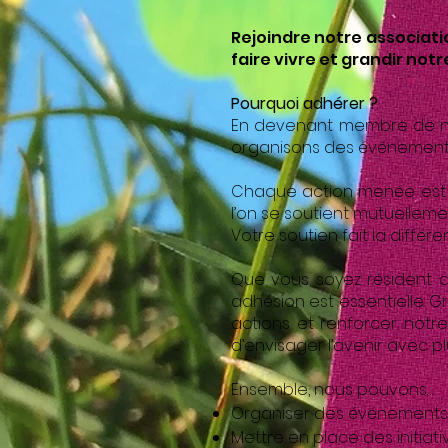
Rejoindre notre associati
faire vivre et grandir not
Pourquoi adhérer ?
En devenant membre de notr
organisons des événements, d
Chaque action menée est un
l’on se soutient mutuelleme
Votre soutien fait la différe
Que vous soyez résident d
adhésion est essentielle. 
actions et renforcer notr
d’envisager l’avenir avec p
Ensemble, nous pouvons…
Organiser des événements cul
Mettre en place des initiati