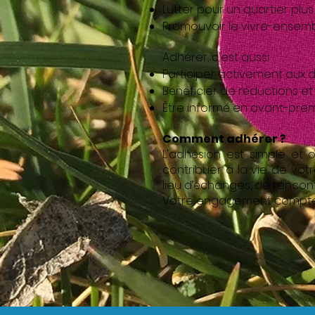
Lutter pour un quartier plus
Promouvoir le vivre-ensembl
Adhérer, c'est aussi…
Participer activement aux d
Bénéficier de réductions et
Être informé en avant-prem
Comment adhérer ?
L'adhésion est simple et o
contribuer à la vie de vot
lieu d’échanges, de rencont
Votre engagement compte