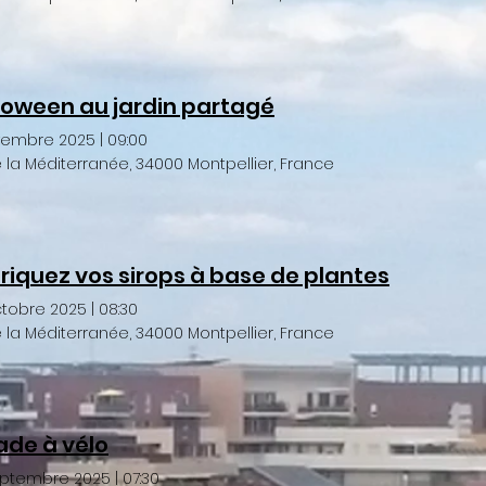
loween au jardin partagé
vembre 2025
|
09:00
de la Méditerranée, 34000 Montpellier, France
riquez vos sirops à base de plantes
ctobre 2025
|
08:30
de la Méditerranée, 34000 Montpellier, France
ade à vélo
eptembre 2025
|
07:30