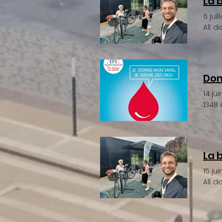
La 
6 juil
All. 
Don
14 ju
1348 
La 
15 ju
All. 