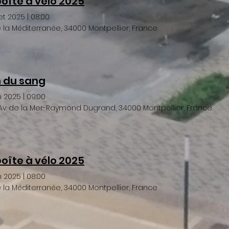
boîte à vélo 2025
let 2025
|
08:00
de la Méditerranée, 34000 Montpellier, France
 du sang
in 2025
|
09:00
Av. de la Mer-Raymond Dugrand, 34000 Montpellier, France
boîte à vélo 2025
in 2025
|
08:00
de la Méditerranée, 34000 Montpellier, France