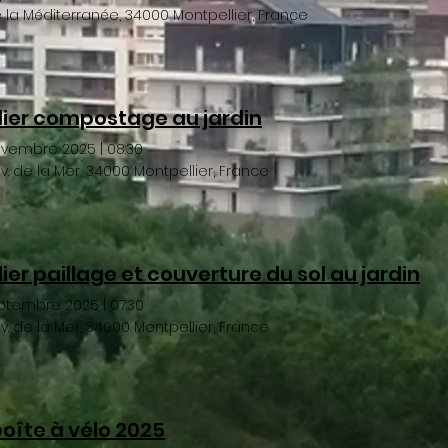
de la Méditerranée, 34000 Montpellier, France
lier compostage au jardin
ovembre 2025
|
08:30
v. de la Mer, 34000 Montpellier, France
lier paillage et couverture du sol au jardin
eptembre 2025
|
07:30
v. de la Mer, 34000 Montpellier, France
boîte à vélo 2025