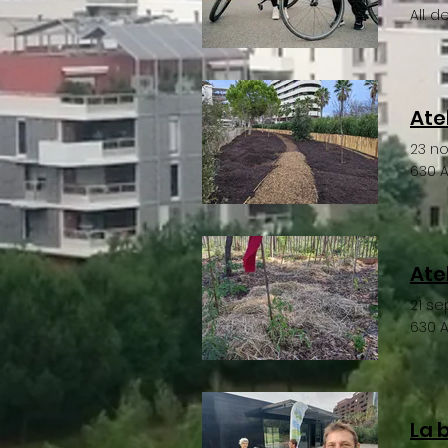
All. 
Ate
23 n
630 A
Ate
21 s
630 A
La 