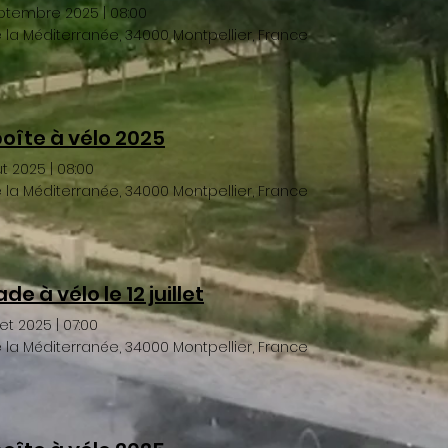
eptembre 2025
|
08:00
de la Méditerranée, 34000 Montpellier, France
boîte à vélo 2025
ût 2025
|
08:00
de la Méditerranée, 34000 Montpellier, France
de à vélo le 12 juillet
llet 2025
|
07:00
de la Méditerranée, 34000 Montpellier, France