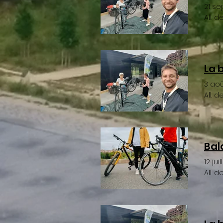
21 s
All. 
La 
3 ao
All. 
Bala
12 jui
All. 