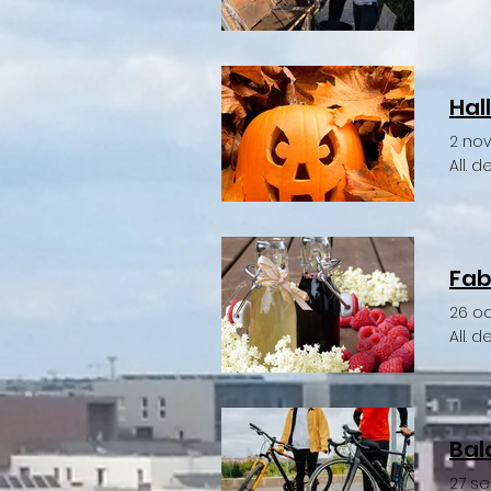
Hal
2 no
All. 
Fab
26 o
All. 
Bal
27 s