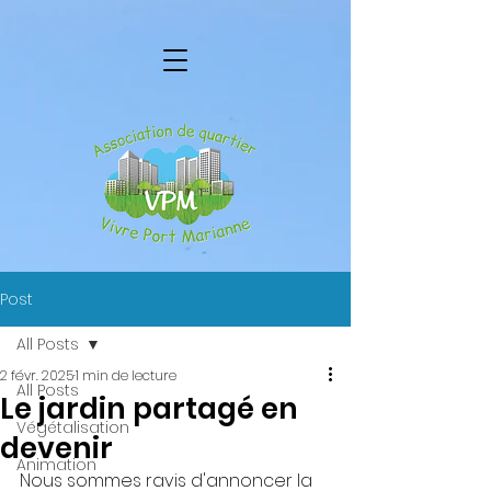
Post
All Posts
2 févr. 2025
1 min de lecture
All Posts
Le jardin partagé en
Végétalisation
devenir
Animation
Nous sommes ravis d'annoncer la 