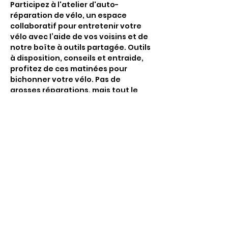
Participez à l'atelier d'auto-
réparation de vélo, un espace 
collaboratif pour entretenir votre 
vélo avec l’aide de vos voisins et de 
notre boîte à outils partagée. Outils 
à disposition, conseils et entraide, 
profitez de ces matinées pour 
bichonner votre vélo. Pas de 
grosses réparations, mais tout le 
nécessaire pour faire ensemble un 
petit check-up et soins de base afin 
de garder votre fidèle monture en 
forme.
Partager