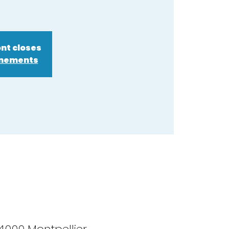
ont closes
énements