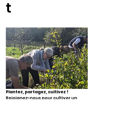
t
Plantez, partagez, cultivez !
Rejoignez-nous pour cultiver un 
potager partagé et faire grandir 
une petite forêt nourricière en plein 
cœur du quartier, avec vos 
voisin.e.s.
Et partagez un pique-nique tiré du 